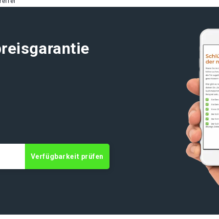
eifel
reisgarantie
t
Verfügbarkeit prüfen