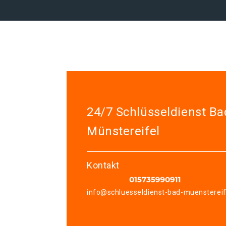
24/7 Schlüsseldienst Ba
Münstereifel
Kontakt
info@schluesseldienst-bad-muenstereif