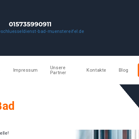
schluesseldienst-bad-muenstereifel.de
Unsere
e
Impressum
Kontakte
Blog
Partner
Bad
elle!