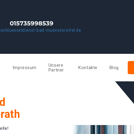
schluesseldienst-bad-muenstereifel.de
Unsere
e
Impressum
Kontakte
Blog
Partner
ad
rath
elle!